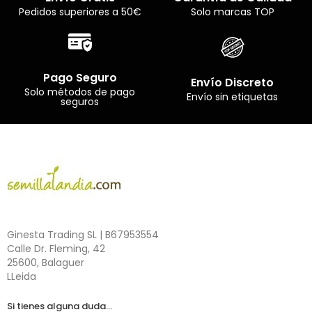
Pedidos superiores a 50€
Solo marcas TOP
Pago Seguro
Envío Discreto
Solo métodos de pago
Envío sin etiquetas
seguros
Ginesta Trading SL | B67953554
Calle Dr. Fleming, 42
25600, Balaguer
LLeida
Si tienes alguna duda...