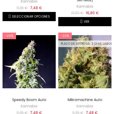
Kannabia
Kannabia
9,35 €
7,48 €
21,00 €
16,80 €
SELECCIONAR OPCIONES
VER
-20%
-20%
PLAZO DE ENTREGA: 3 DÍAS LABOR
Speedy Boom Auto
Mikromachine Auto
Kannabia
Kannabia
9,35 €
7,48 €
9,35 €
7,48 €