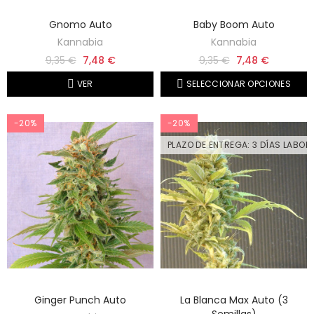
Gnomo Auto
Baby Boom Auto
Kannabia
Kannabia
9,35 €
7,48 €
9,35 €
7,48 €
VER
SELECCIONAR OPCIONES
-20%
-20%
PLAZO DE ENTREGA: 3 DÍAS LABOR
Ginger Punch Auto
La Blanca Max Auto (3
Semillas)