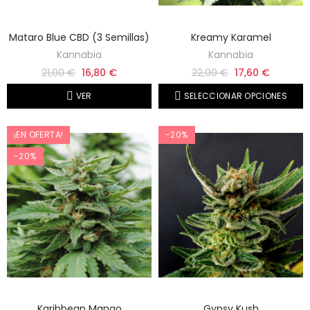
Mataro Blue CBD (3 Semillas)
Kreamy Karamel
Kannabia
Kannabia
21,00 €
16,80 €
22,00 €
17,60 €
VER
SELECCIONAR OPCIONES
¡EN OFERTA!
-20%
-20%
Karibbean Mango
Gypsy Kush