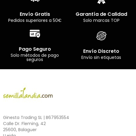
Envío Gratis
Garantía de Calidad
Pedidos superiores a 50€
Solo marcas TOP
Pago Seguro
Envío Discreto
Solo métodos de pago
Envío sin etiquetas
seguros
Ginesta Trading SL | B67953554
Calle Dr. Fleming, 42
25600, Balaguer
LLeida