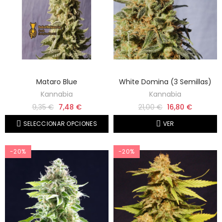
Mataro Blue
White Domina (3 Semillas)
Kannabia
Kannabia
9,35 €
7,48 €
21,00 €
16,80 €
SELECCIONAR OPCIONES
VER
-20%
-20%