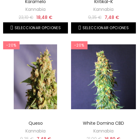
Karamelo
Kritikal-K
Kannabia
Kannabia
23,10 €
18,48 €
9,35 €
7,48 €
SELECCIONAR OPCIONES
SELECCIONAR OPCIONES
-20%
-20%
Queso
White Domina CBD
Kannabia
Kannabia