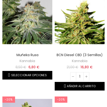
Muñeka Rusa
BCN Diesel CBD (3 Semillas)
Kannabia
Kannabia
8,50 €
6,80 €
21,00 €
16,80 €
SELECCIONAR OPCIONES
AÑADIR AL CARRITO
-20%
-20%