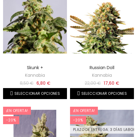
Skunk +
Russian Doll
Kannabia
Kannabia
8,50 €
6,80 €
22,00 €
17,60 €
SELECCIONAR OPCIONES
SELECCIONAR OPCIONES
¡EN OFERTA!
¡EN OFERTA!
-20%
-20%
PLAZO DE ENTREGA: 3 DÍAS LABOR