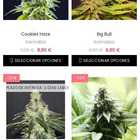
Cookies Haze
Big Bull
Kannabia
Kannabia
11,00 €
8,80 €
8,50 €
6,80 €
SELECCIONAR OPCIONES
SELECCIONAR OPCIONES
-20%
-20%
PLAZO DE ENTREGA: 3 DÍAS LABORABLES