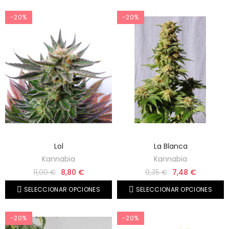
-20%
-20%
Lol
La Blanca
Kannabia
Kannabia
11,00 €
8,80 €
9,35 €
7,48 €
SELECCIONAR OPCIONES
SELECCIONAR OPCIONES
-20%
-20%