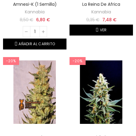
Amnesi-K (1 Semilla)
La Reina De Africa
Kannabia
Kannabia
8,50 €
6,80 €
9,35 €
7,48 €
VER
AÑADIR AL CARRITO
-20%
-20%