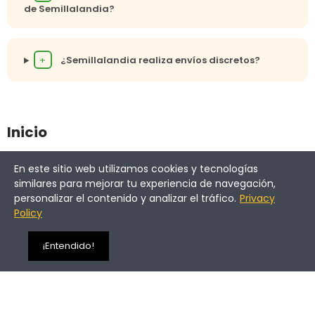
de Semillalandia?
+
¿Semillalandia realiza envíos discretos?
Inicio
Semillas
En este sitio web utilizamos cookies y tecnologías
similares para mejorar tu experiencia de navegación,
Cultivo
personalizar el contenido y analizar el tráfico.
Privacy
Accesorios de cultivo
Policy
¿Quieres más info?
Cosecha y secado
¡Entendido!
Parafernalia
Ofertas especiales
CBD
PRODUCTOS REBAJADOS