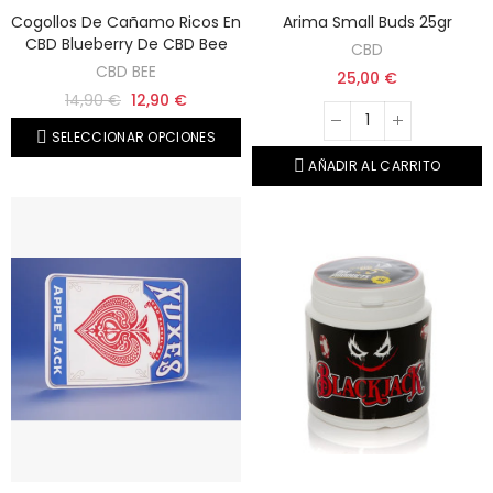
Cogollos De Cañamo Ricos En
Arima Small Buds 25gr
CBD Blueberry De CBD Bee
CBD
CBD BEE
25,00 €
14,90 €
12,90 €
SELECCIONAR OPCIONES
AÑADIR AL CARRITO