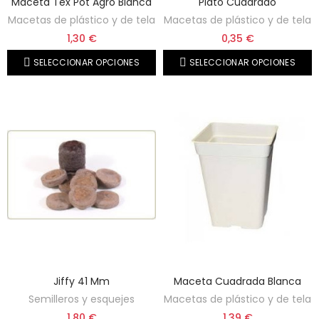
Maceta Tex Pot Agro Blanca
Plato Cuadrado
Macetas de plástico y de tela
Macetas de plástico y de tela
1,30 €
0,35 €
SELECCIONAR OPCIONES
SELECCIONAR OPCIONES
Jiffy 41 Mm
Maceta Cuadrada Blanca
Semilleros y esquejes
Macetas de plástico y de tela
1,80 €
1,39 €