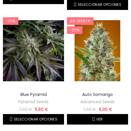
SELECCIONAR OPCIONES
-20%
¡EN OFERTA!
-20%
Blue Pyramid
Auto Somango
Pyramid Seeds
Advanced Seeds
7,00 €
5,60 €
7,50 €
6,00 €
SELECCIONAR OPCIONES
VER