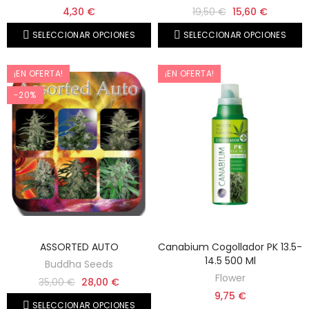
4,30 €
19,50 €
15,60 €
SELECCIONAR OPCIONES
SELECCIONAR OPCIONES
¡EN OFERTA!
¡EN OFERTA!
-20%
ASSORTED AUTO
Canabium Cogollador PK 13.5-
14.5 500 Ml
Buddha Seeds
Flower
35,00 €
28,00 €
9,75 €
SELECCIONAR OPCIONES