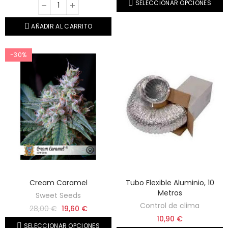
SELECCIONAR OPCIONES
AÑADIR AL CARRITO
-30%
Cream Caramel
Tubo Flexible Aluminio, 10
Metros
Sweet Seeds
Control de clima
28,00 €
19,60 €
10,90 €
SELECCIONAR OPCIONES