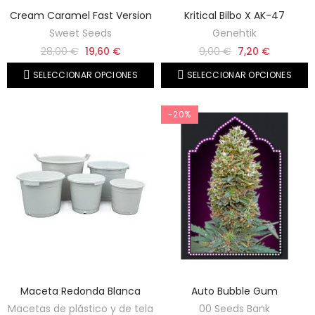
Cream Caramel Fast Version
Kritical Bilbo X AK-47
Sweet Seeds
Genehtik
28,00 €
19,60 €
9,00 €
7,20 €
SELECCIONAR OPCIONES
SELECCIONAR OPCIONES
-20%
Maceta Redonda Blanca
Auto Bubble Gum
Macetas de plástico y de tela
00 Seeds Bank