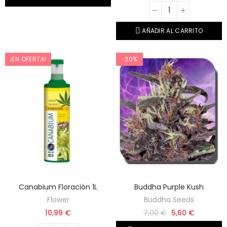
AÑADIR AL CARRITO
¡EN OFERTA!
-20%
Canabium Floración 1L
Buddha Purple Kush
Flower
Buddha Seeds
10,99 €
7,00 €
5,60 €