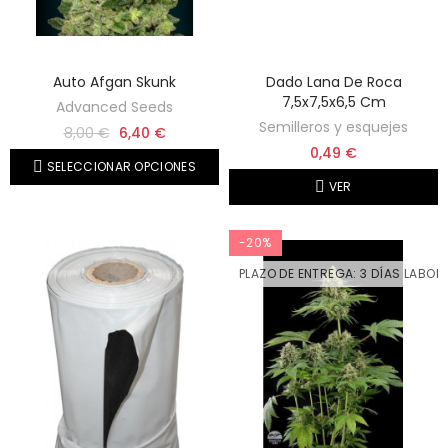
Auto Afgan Skunk
Dado Lana De Roca
7,5x7,5x6,5 Cm
Advanced Seeds
Semilleros y esquejes
8,00 €
6,40 €
0,49 €
SELECCIONAR OPCIONES
VER
-20%
PLAZO DE ENTREGA: 3 DÍAS LABOR