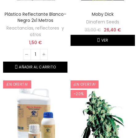
Plástico Reflectante Blanco-
Moby Dick
Negro 2x1 Metros
Dinafem Seeds
Reactancias, reflectores y
33,00 €
26,40 €
otros
VER
1,50 €
AÑADIR AL CARRITO
¡EN OFERTA!
¡EN OFERTA!
-20%