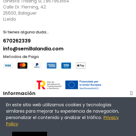
Ginesta Trading SL | B67953554
Calle Dr. Fleming, 42
25600, Balaguer
LLeida
Si tienes alguna duda...
670262339
info@semillalandia.com
Metodos de Pago
Información
En este sitio web utilizamos cookies y tecnologías
Mi Cuenta
similares para mejorar tu experiencia de navegación,
personalizar el contenido y analizar el tráfico.
Privacy
Policy
¿Quieres más info?
Copyright © 2025 | Ginesta Trading | Semillalandia.com