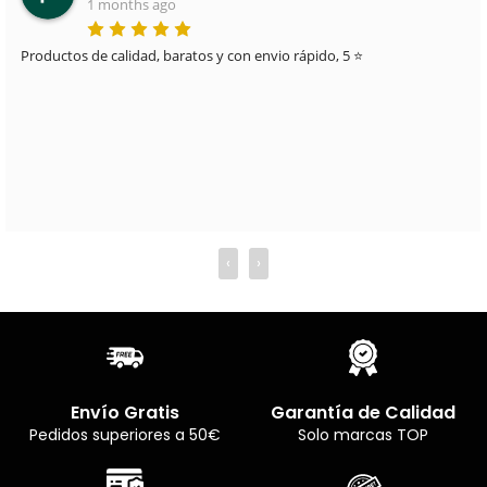
6 months ago
Muy buena experiencia. Gran variedad de productos, precios
competitivos y atención cercana. Me ayudaron a resolver todas mis
dudas y salí con justo lo que buscaba. Volveré sin duda.
‹
›
Envío Gratis
Garantía de Calidad
Pedidos superiores a 50€
Solo marcas TOP