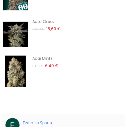
Auto Oreoz
15,60 €
19,50 €
Acai Mintz
6,40 €
8,00 €
Joan Townsend...