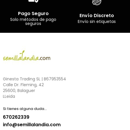
Pago Seguro
Envío Discreto
Solo métodos de pago
Envío sin etiquetas
seguros
Ginesta Trading SL | B67953554
Calle Dr. Fleming, 42
25600, Balaguer
LLeida
Si tienes alguna duda...
670262339
info@semillalandia.com