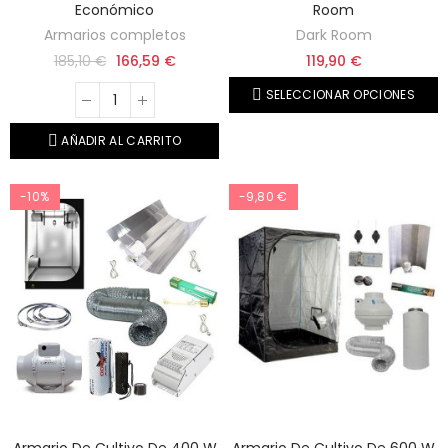
Económico
Room
Armarios completos
Dark Room
185,10 €
166,59 €
119,90 €
SELECCIONAR OPCIONES
AÑADIR AL CARRITO
-10%
-9,80 €