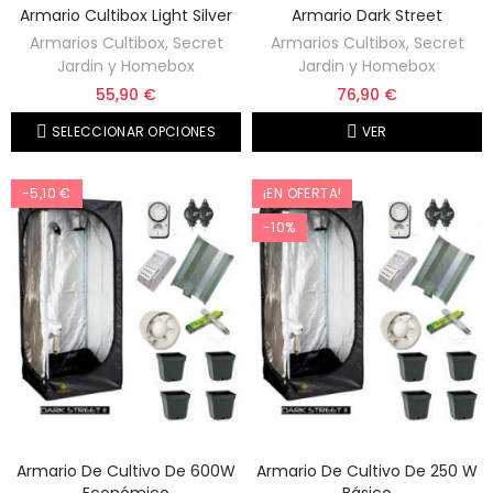
Armario Cultibox Light Silver
Armario Dark Street
Armarios Cultibox, Secret
Armarios Cultibox, Secret
Jardin y Homebox
Jardin y Homebox
55,90 €
76,90 €
SELECCIONAR OPCIONES
VER
-5,10 €
¡EN OFERTA!
-10%
Armario De Cultivo De 600W
Armario De Cultivo De 250 W
Económico
Básico