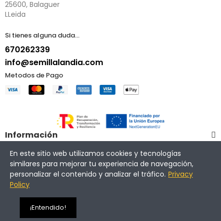
25600, Balaguer
LLeida
Si tienes alguna duda...
670262339
info@semillalandia.com
Metodos de Pago
Información
En este sitio web utilizamos cookies y tecnologías
Mi Cuenta
similares para mejorar tu experiencia de navegación,
personalizar el contenido y analizar el tráfico.
Privacy
Policy
¿Quieres más info?
Copyright © 2025 | Ginesta Trading | Semillalandia.com
¡Entendido!