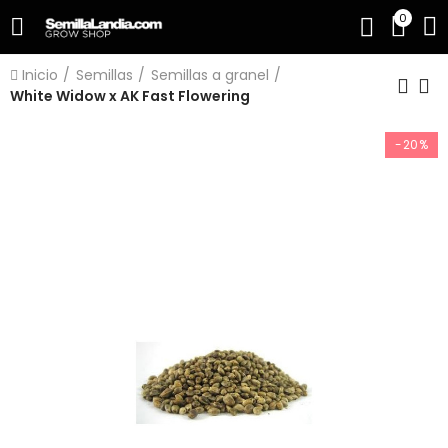
0
Inicio
Semillas
Semillas a granel
White Widow x AK Fast Flowering
-20%