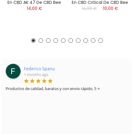
En CBD AK 47 De CBD Bee
En CBD Critical De CBD Bee
14,00 €
14,00 €
10,00 €
Federico Spanu
1 months ago
s de calidad, baratos y con envio rápido, 5 ⭐
Muy bue
competit
dudas y 