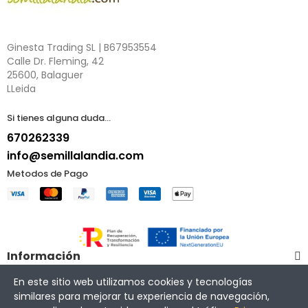
Ginesta Trading SL | B67953554
Calle Dr. Fleming, 42
25600, Balaguer
LLeida
Si tienes alguna duda...
670262339
info@semillalandia.com
Metodos de Pago
Información
En este sitio web utilizamos cookies y tecnologías
Mi Cuenta
similares para mejorar tu experiencia de navegación,