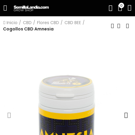
0
Inicio
CBD
Flores CBD
CBD BEE
Cogollos CBD Amnesia