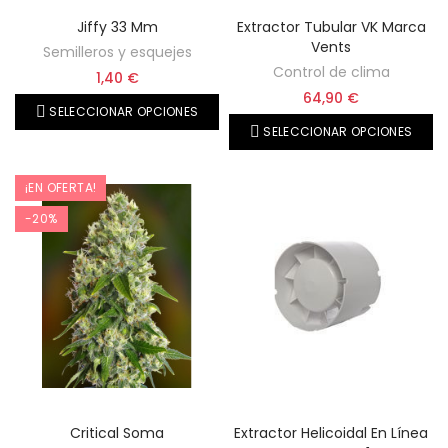
Jiffy 33 Mm
Extractor Tubular VK Marca
Vents
Semilleros y esquejes
Control de clima
1,40 €
64,90 €
SELECCIONAR OPCIONES
SELECCIONAR OPCIONES
¡EN OFERTA!
-20%
Critical Soma
Extractor Helicoidal En Línea