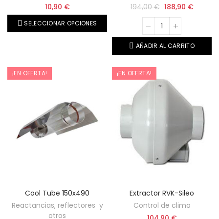
10,90 €
194,00 €
188,90 €
SELECCIONAR OPCIONES
AÑADIR AL CARRITO
¡EN OFERTA!
¡EN OFERTA!
Cool Tube 150x490
Extractor RVK-Sileo
Reactancias, reflectores y
Control de clima
otros
104,90 €