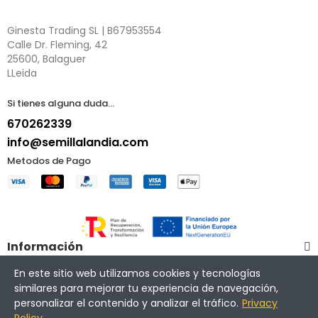
Ginesta Trading SL | B67953554
Calle Dr. Fleming, 42
25600, Balaguer
LLeida
Si tienes alguna duda...
670262339
info@semillalandia.com
Metodos de Pago
Información
En este sitio web utilizamos cookies y tecnologías
Mi Cuenta
similares para mejorar tu experiencia de navegación,
personalizar el contenido y analizar el tráfico.
Privacy