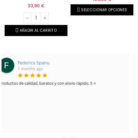
33,90 €
SELECCIONAR OPCIONES
AÑADIR AL CARRITO
Joan Townsend...
6 months ago
Muy buena experiencia. Gran variedad de productos, precios
competitivos y atención cercana. Me ayudaron a resolver todas mis
dudas y salí con justo lo que buscaba. Volveré sin duda.