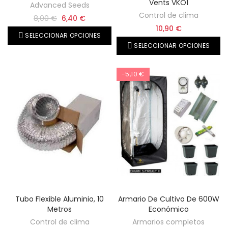
Vents VKO1
Advanced Seeds
Control de clima
8,00 €
6,40 €
10,90 €
SELECCIONAR OPCIONES
SELECCIONAR OPCIONES
-5,10 €
Tubo Flexible Aluminio, 10
Armario De Cultivo De 600W
Metros
Económico
Control de clima
Armarios completos